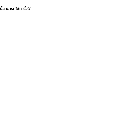
้สามารถใช้ทำรั้วได้