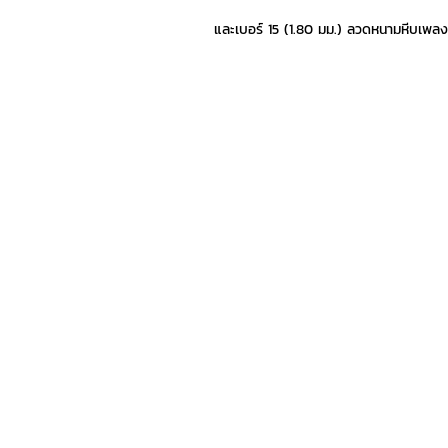
และเบอร์ 15 (1.80 มม.) ลวดหนามหีบเพลงนี