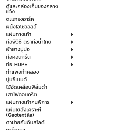
ตู้และกล่องเก็บของกลาง
แจ้ง
ตะแกรงอาร์ค
ผนังไอโซวอลล์
แผ่นทางเท้า
ท่อพีวีซี ตราท่อน้ำไทย
ผ้ายางปูบ่อ
ท่อคอนกรีต
ท่อ HDPE
กำแพงทำคลอง
ปูนซีเมนต์
ไม้อัดเคลือบฟิล์มดำ
เสาไฟคอนกรีต
แผ่นทางเท้าคนพิการ
แผ่นใยสังเคราะห์
(Geotextile)
ตาข่ายกันดินสไลด์
การ์ดเรล