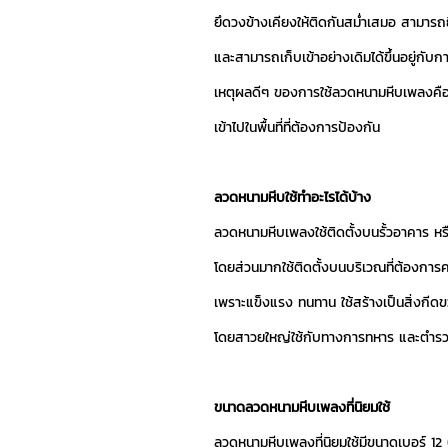
ยึดวงข้างเคียงให้ติดกันสม่ำเสมอ สามา
และสามารถเก็บเข้าอย่างเดิมได้ขึ้นอยู่กับก
เหตุผลดีๆ ของการใช้ลวดหนามหีบเพลงคือ เพ
เข้าไปในพื้นที่ที่ต้องการป้องกัน
ลวดหนามหีบใช้ทำอะไรได้บ้าง
ลวดหนามหีบเพลงใช้ติดตั้งบนรั้วอาคาร ห
โดยส่วนมากใช้ติดตั้งบนบริเวณที่ต้องกา
เพราะแข็งแรง ทนทาน ใช้สร้างเป็นสิ่งกีดขวา
โดยสาวยใหญ่ใช้กับทางการทหาร และตำร
ขนาดลวดหนามหีบเพลงที่นิยมใช้
ลวดหนามหีบเพลงที่นิยมใช้มีขนาดเบอร์ 12 (