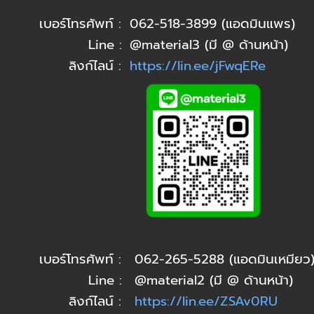
เบอร์โทรศัพท์ :
062-518-3899 (แอดมินแพร)
Line :
@material3 (มี @ ด้านหน้า)
ลิงก์ไลน์ :
https://lin.ee/jFwqERe
เบอร์โทรศัพท์ :
062-265-5288 (แอดมินเหมียว
Line :
@material2 (มี @ ด้านหน้า)
ลิงก์ไลน์ :
https://lin.ee/ZSAv0RU