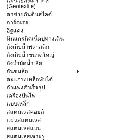
แผ่นใยสังเคราะห์
(Geotextile)
ตาข่ายกันดินสไลด์
การ์ดเรล
อิฐแดง
หินแกรนิตเน็ตปูทางเดิน
ถังเก็บน้ำพลาสติก
ถังเก็บน้ำขนาดใหญ่
ถังบำบัดน้ำเสีย
กันชนล้อ
ตะแกรงเหล็กพับได้
กำแพงสำเร็จรูป
เครื่องปั่นไฟ
แบบเหล็ก
สแตนเลสคอยล์
แผ่นสแตนเลส
สแตนเลสแบน
สแตนเลสเจาะรู