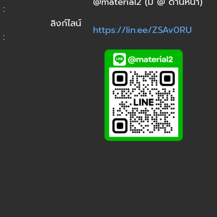
@material2 (มี @ ด้านหน้า)
:
ลิงก์ไลน์
https://lin.ee/ZSAv0RU
: