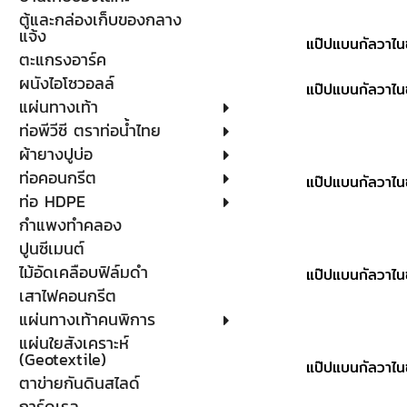
ตู้และกล่องเก็บของกลาง
แจ้ง
แป๊ปแบนกัลวาไนซ
ตะแกรงอาร์ค
ผนังไอโซวอลล์
แป๊ปแบนกัลวาไนซ
แผ่นทางเท้า
ท่อพีวีซี ตราท่อน้ำไทย
ผ้ายางปูบ่อ
ท่อคอนกรีต
แป๊ปแบนกัลวาไนซ
ท่อ HDPE
กำแพงทำคลอง
ปูนซีเมนต์
ไม้อัดเคลือบฟิล์มดำ
แป๊ปแบนกัลวาไนซ
เสาไฟคอนกรีต
แผ่นทางเท้าคนพิการ
แผ่นใยสังเคราะห์
(Geotextile)
แป๊ปแบนกัลวาไนซ
ตาข่ายกันดินสไลด์
การ์ดเรล