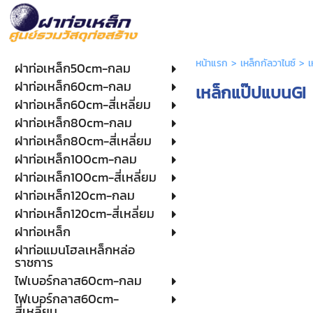
หน้าแรก
>
เหล็กกัลวาไนซ์
>
เ
ฝาท่อเหล็ก50cm-กลม
ฝาท่อเหล็ก60cm-กลม
เหล็กแป๊ปแบนGI
ฝาท่อเหล็ก60cm-สี่เหลี่ยม
ฝาท่อเหล็ก80cm-กลม
ฝาท่อเหล็ก80cm-สี่เหลี่ยม
ฝาท่อเหล็ก100cm-กลม
ฝาท่อเหล็ก100cm-สี่เหลี่ยม
ฝาท่อเหล็ก120cm-กลม
ฝาท่อเหล็ก120cm-สี่เหลี่ยม
ฝาท่อเหล็ก
ฝาท่อแมนโฮลเหล็กหล่อ
ราชการ
ไฟเบอร์กลาส60cm-กลม
ไฟเบอร์กลาส60cm-
สี่เหลี่ยม