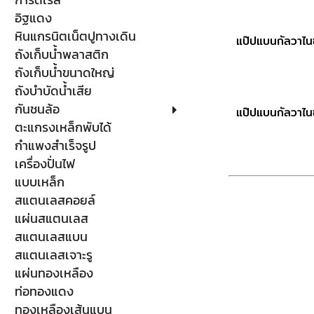
อิฐแดง
หินแกรนิตเน็ตปูทางเดิน
แป๊ปแบนกัลวาไนซ
ถังเก็บน้ำพลาสติก
ถังเก็บน้ำขนาดใหญ่
ถังบำบัดน้ำเสีย
กันชนล้อ
แป๊ปแบนกัลวาไนซ
ตะแกรงเหล็กพับได้
กำแพงสำเร็จรูป
เครื่องปั่นไฟ
แบบเหล็ก
สแตนเลสคอยล์
แผ่นสแตนเลส
สแตนเลสแบน
สแตนเลสเจาะรู
แผ่นทองเหลือง
ท่อทองแดง
ทองเหลืองเส้นแบน