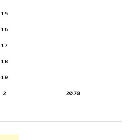
1.5
1.6
1.7
1.8
1.9
2
20.70