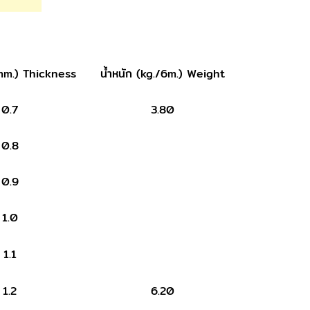
mm.) Thickness
น้ำหนัก (kg./6m.) Weight
0.7
3.80
0.8
0.9
1.0
1.1
1.2
6.20